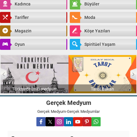
Kadınca
Büyüler
Tarifler
Moda
Magazin
Köşe Yazıları
Oyun
Spiritüel Yaşam
Türkiyede ünlü medyum
Tarot Bakan
Gerçek Medyum
Gerçek Medyum-Gerçek Medyumlar