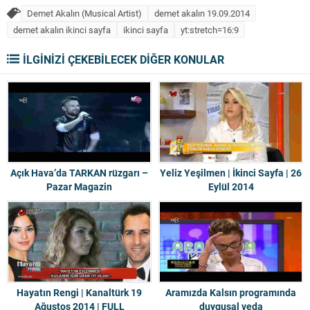
Demet Akalın (Musical Artist)
demet akalın 19.09.2014
demet akalın ikinci sayfa
ikinci sayfa
yt:stretch=16:9
İLGİNİZİ ÇEKEBİLECEK DİĞER KONULAR
Açık Hava’da TARKAN rüzgarı –
Yeliz Yeşilmen | İkinci Sayfa | 26
Pazar Magazin
Eylül 2014
Hayatın Rengi | Kanaltürk 19
Aramızda Kalsın programında
Ağustos 2014 | FULL
duygusal veda