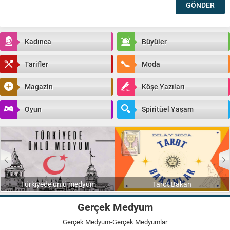
Kadınca
Büyüler
Tarifler
Moda
Magazin
Köşe Yazıları
Oyun
Spiritüel Yaşam
Türkiyede ünlü medyum
Tarot Bakan
Gerçek Medyum
Gerçek Medyum-Gerçek Medyumlar