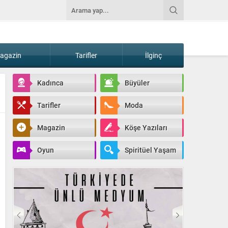
agazin
Tarifler
İlginç
Kadınca
Büyüler
Tarifler
Moda
Magazin
Köşe Yazıları
Oyun
Spiritüel Yaşam