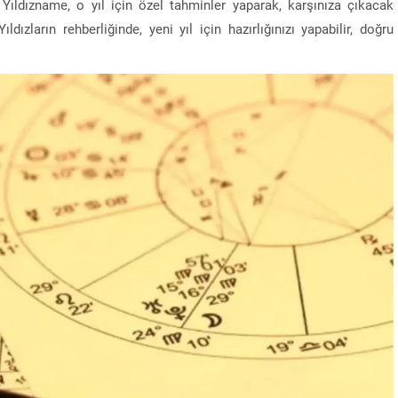
. Yıldızname, o yıl için özel tahminler yaparak, karşınıza çıkacak
ıldızların rehberliğinde, yeni yıl için hazırlığınızı yapabilir, doğru