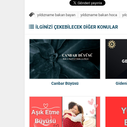
yıldızname bakan bayan
yıldızname bakan hoca
yı
İLGİNİZİ ÇEKEBİLECEK DİĞER KONULAR
Canbar Büyüsü
Giden