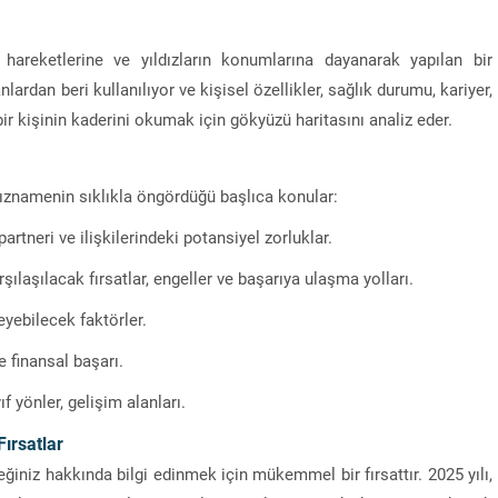
hareketlerine ve yıldızların konumlarına dayanarak yapılan bir
ardan beri kullanılıyor ve kişisel özellikler, sağlık durumu, kariyer,
bir kişinin kaderini okumak için gökyüzü haritasını analiz eder.
ıldıznamenin sıklıkla öngördüğü başlıca konular:
artneri ve ilişkilerindeki potansiyel zorluklar.
laşılacak fırsatlar, engeller ve başarıya ulaşma yolları.
eyebilecek faktörler.
 finansal başarı.
ıf yönler, gelişim alanları.
Fırsatlar
eğiniz hakkında bilgi edinmek için mükemmel bir fırsattır. 2025 yılı,