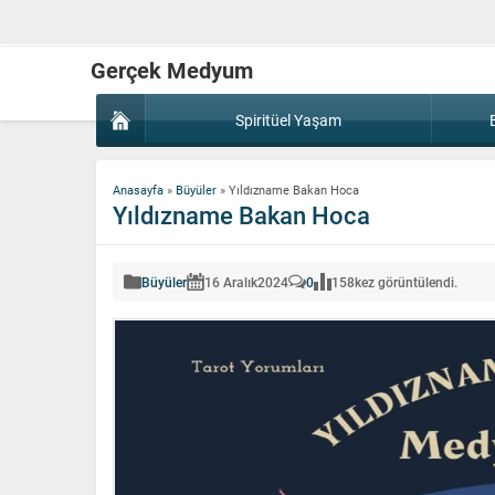
Gerçek Medyum
Spiritüel Yaşam
Anasayfa
»
Büyüler
»
Yıldızname Bakan Hoca
Yıldızname Bakan Hoca
Büyüler
16 Aralık
2024
0
158
kez görüntülendi.