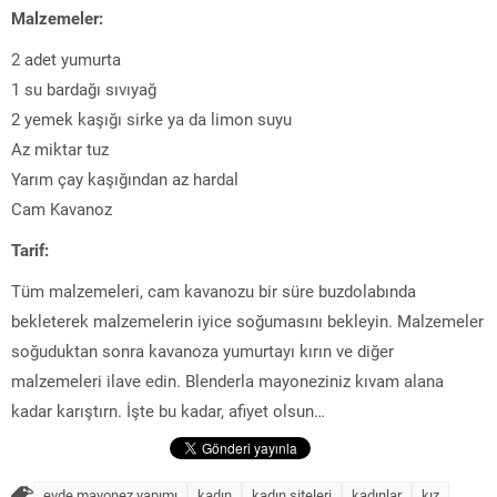
Malzemeler:
2 adet yumurta
1 su bardağı sıvıyağ
2 yemek kaşığı sirke ya da limon suyu
Az miktar tuz
Yarım çay kaşığından az hardal
Cam Kavanoz
Tarif:
Tüm malzemeleri, cam kavanozu bir süre buzdolabında
bekleterek malzemelerin iyice soğumasını bekleyin. Malzemeler
soğuduktan sonra kavanoza yumurtayı kırın ve diğer
malzemeleri ilave edin. Blenderla mayoneziniz kıvam alana
kadar karıştırn. İşte bu kadar, afiyet olsun…
evde mayonez yapımı
kadın
kadın siteleri
kadınlar
kız