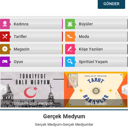
Kadınca
Büyüler
Tarifler
Moda
Magazin
Köşe Yazıları
Oyun
Spiritüel Yaşam
Türkiyede ünlü medyum
Tarot Bakan
Gerçek Medyum
Gerçek Medyum-Gerçek Medyumlar