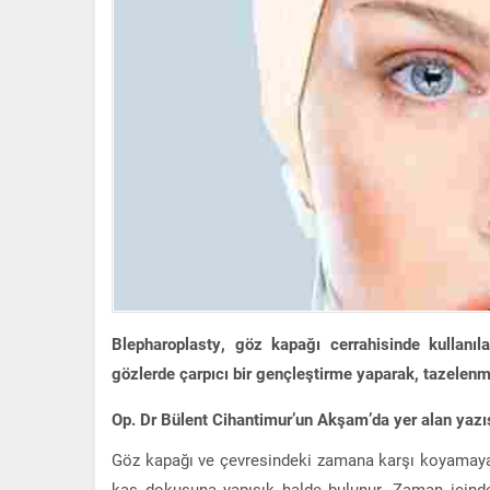
Blepharoplasty, göz kapağı cerrahisinde kullanıl
gözlerde çarpıcı bir gençleştirme yaparak, tazelenm
Op. Dr Bülent Cihantimur’un Akşam’da yer alan yazı
Göz kapağı ve çevresindeki zamana karşı koyamayan
kas dokusuna yapışık halde bulunur. Zaman içinde 