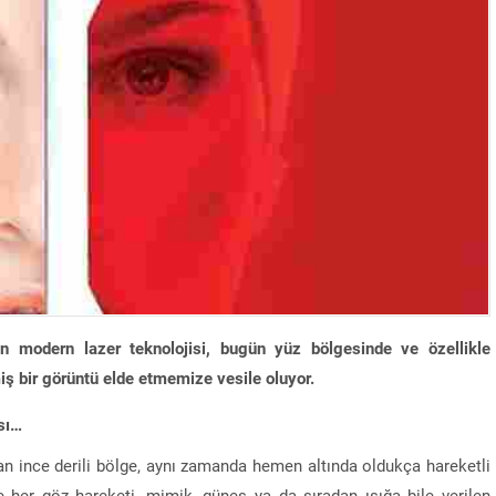
an modern lazer teknolojisi, bugün yüz bölgesinde ve özellikle
iş bir görüntü elde etmemize vesile oluyor.
sı…
 ince derili bölge, aynı zamanda hemen altında oldukça hareketli
her göz hareketi, mimik, güneş ya da sıradan ışığa bile verilen