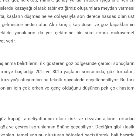
lgelerde kazayağı olarak tabir ettiğimiz oluşumlara meydan vermesi
ybı, kaşların düşmesine ve dolayısıyla son derece hassas olan üst
 gelmesine neden olur. Alın kırışır, kaş düşer ve göz kapaklarının
 şekilde yanakların da yer çekimine bir süre sonra mukavemet
t verir.
şlanma belirtilerini ilk gösteren göz bölgesinde çarpıcı sonuçların
irmeye başladığı 20’li ve 30’lu yaşların sonrasında, göz torbaları,
n kazayağı oluşumları bu teknik sayesinde engellenebiliyor. Bu tarz
yonları için çok erken ve genç olduğunu düşünen pek çok hastam
göz kapağı ameliyatlarının olası risk ve dezavantajlarını ortadan
göz ve çevresi sorunlarının önüne geçebiliyor. Dediğim gibi klasik
yonları, temel sorunu oluşturan bölgeleri geçiştirerek, hali hazırda