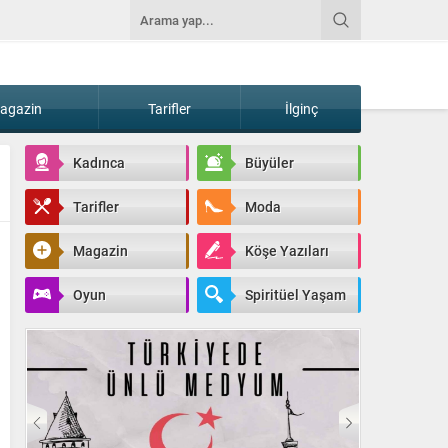
agazin
Tarifler
İlginç
Kadınca
Büyüler
Tarifler
Moda
Magazin
Köşe Yazıları
Oyun
Spiritüel Yaşam