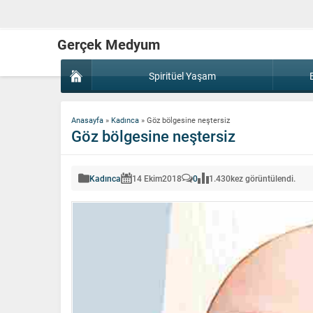
Gerçek Medyum
Spiritüel Yaşam
Anasayfa
»
Kadınca
»
Göz bölgesine neştersiz
Göz bölgesine neştersiz
Kadınca
14 Ekim
2018
0
1.430
kez görüntülendi.