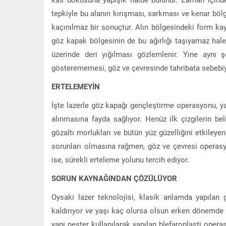
tepkiyle bu alanın kırışması, sarkması ve kenar bö
kaçınılmaz bir sonuçtur. Alın bölgesindeki form ka
göz kapak bölgesinin de bu ağırlığı taşıyamaz hale
üzerinde deri yığılması gözlemlenir. Yine aynı
gösterememesi, göz ve çevresinde tahribata sebebiye
ERTELEMEYİN
İşte lazerle göz kapağı gençleştirme operasyonu, ya
alınmasına fayda sağlıyor. Henüz ilk çizgilerin bel
gözaltı morlukları ve bütün yüz güzelliğini etkileye
sorunları olmasına rağmen, göz ve çevresi operas
ise, sürekli erteleme yolunu tercih ediyor.
SORUN KAYNAĞINDAN ÇÖZÜLÜYOR
Oysaki lazer teknolojisi, klasik anlamda yapılan 
kaldırıyor ve yaşı kaç olursa olsun erken dönemde 
yani neşter kullanılarak yapılan blefaroplasti operas