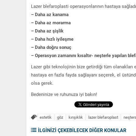
Lazer blefaroplasti operasyonlarının hastaya sağladı
– Daha az kanama
– Daha az morarma
– Daha az şişlik
– Daha hızlı iyileşme
– Daha doğru sonuç
– Operasyon zamanını kısaltır- neşterle yapılan ble
Lazer gibi teknolojinin bize getirdiği tüm olanakları
hastaya en fazla fayda sağlayanı seçerek, el üstün
olsa gerek.
Bedeninize ve ruhunuza iyi bakın!
estetik
göz
kırışıklık
lazer blefaroplast
neşter
İLGİNİZİ ÇEKEBİLECEK DİĞER KONULAR