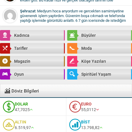
evden gitti. Bu kadar hızlı ve gerçek olacağını tahmin bile
etmemiştim. Herkese öneriyorum. Medyum Dilay hoca harika bir
insna.
Şehrazat
: Medyum hoca arıyordum ve gercekten samimiyetine
güvenerek işlem yaptırdım. Güvenim boşa cıkmadı ve telefonda
yaptığı işlemide görüntülü anlattı. 6 7 gün icerisinde de istediğim
şey gercekleşti. Yıldızname de baktı. Bayan olması ayrı bir güven
verdi. Çok teşekkür ediyorum ve Medyum hocayı öneriyorum.
Kadınca
Büyüler
Tarifler
Moda
Magazin
Köşe Yazıları
Oyun
Spiritüel Yaşam
Döviz Bilgileri
DOLAR
EURO
47,7025
55,0112
ALTIN
BİST
6.519,97
13.798,82