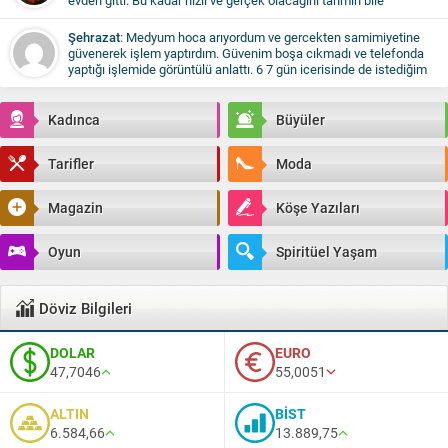
evden gitti. Bu kadar hızlı ve gerçek olacağını tahmin bile
etmemiştim. Herkese öneriyorum. Medyum Dilay hoca harika bir
insna.
Şehrazat
: Medyum hoca arıyordum ve gercekten samimiyetine
güvenerek işlem yaptırdım. Güvenim boşa cıkmadı ve telefonda
yaptığı işlemide görüntülü anlattı. 6 7 gün icerisinde de istediğim
şey gercekleşti. Yıldızname de baktı. Bayan olması ayrı bir güven
verdi. Çok teşekkür ediyorum ve Medyum hocayı öneriyorum.
Kadınca
Büyüler
Tarifler
Moda
Magazin
Köşe Yazıları
Oyun
Spiritüel Yaşam
Döviz Bilgileri
DOLAR
EURO
47,7046
55,0051
ALTIN
BİST
6.584,66
13.889,75