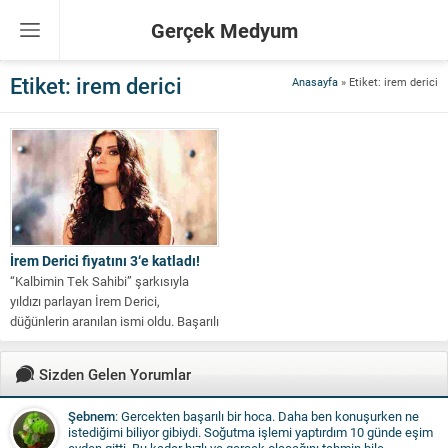
Gerçek Medyum
Etiket:
irem derici
Anasayfa
»
Etiket: irem derici
İrem Derici fiyatını 3‘e katladı!
“Kalbimin Tek Sahibi” şarkısıyla
yıldızı parlayan İrem Derici,
düğünlerin aranılan ismi oldu. Başarılı
şarkıcı 15...
Sizden Gelen Yorumlar
Şebnem
: Gercekten başarılı bir hoca. Daha ben konuşurken ne
istediğimi biliyor gibiydi. Soğutma işlemi yaptırdım 10 günde eşim