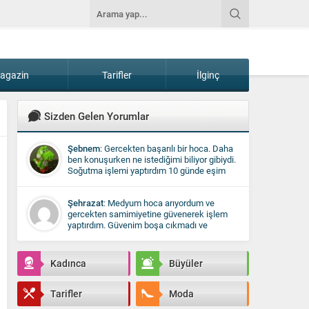
agazin
Tarifler
İlginç
Sizden Gelen Yorumlar
Şebnem
: Gercekten başarılı bir hoca. Daha
ben konuşurken ne istediğimi biliyor gibiydi.
Soğutma işlemi yaptırdım 10 günde eşim
evden gitti. Bu kadar hızlı ve gerçek
olacağını tahmin bile etmemiştim. Herkese
Şehrazat
: Medyum hoca arıyordum ve
öneriyorum. Medyum Dilay hoca harika bir
gercekten samimiyetine güvenerek işlem
insna.
yaptırdım. Güvenim boşa cıkmadı ve
telefonda yaptığı işlemide görüntülü anlattı.
6 7 gün icerisinde de istediğim şey
gercekleşti. Yıldızname de baktı. Bayan
Kadınca
Büyüler
olması ayrı bir güven verdi. Çok teşekkür
ediyorum ve Medyum hocayı öneriyorum.
Tarifler
Moda