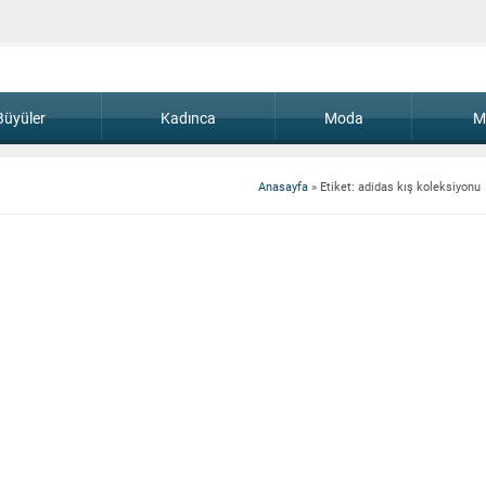
Büyüler
Kadınca
Moda
M
Anasayfa
»
Etiket: adidas kış koleksiyonu