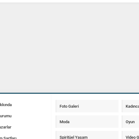
akkında
Foto Galeri
Kadınc
Durumu
Moda
Oyun
zarlar
Spiritüel Yaşam
Video G
m Şartları