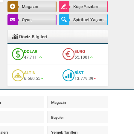
Magazin
Köşe Yazıları
Oyun
Spiritüel Yaşam
Döviz Bilgileri
DOLAR
EURO
47,7111
55,1881
ALTIN
BİST
6.660,55
13.779,39
a
Magazin
Büyüler
aleri
Yemek Tarifleri